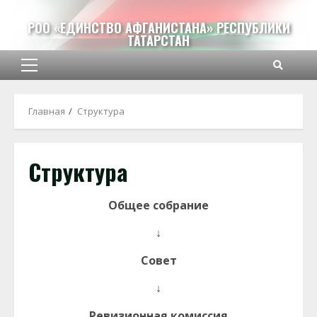
Перейти
к
РОО «ЕДИНСТВО АФГАНИСТАНА» РЕСПУБЛИКИ
ТАТАРСТАН
содержимому
Основное
меню
Главная
Структура
Структура
Общее собрание
↓
Совет
↓
Ревизионная комиссия