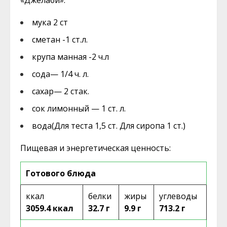
«Джелаби»:
мука 2
ст
сметан -1 ст.л.
крупа манная -2 ч.л
сода— 1/4 ч. л.
сахар— 2 стак.
сок лимонный
— 1 ст. л.
вода(Для теста 1,5 ст. Для сиропа 1 ст.)
Пищевая и энергетическая ценность:
Готового блюда
ккал
белки
жиры
углеводы
3059.4 ккал
32.7 г
9.9 г
713.2 г