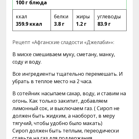
100 г блюда
ккал
белки
жиры
углеводы
359.9 ккал
3.8 г
1.2 г
83.9 г
Рецепт «Афганские сладости «Джелаби»»:
В миске смешиваем муку, сметану, манку,
соду и воду.
Все ингредиенты тщательно перемешать. И
убрать в теплое место на 2 часа.
В сотейник насыпаем сахар, воду, и ставим на
огонь. Как только закипит, добавляем
лимонный сок, и выключаем газ. ( Сироп не
должен быть жидким, а наоборот, в меру
тягучий, чтобы удобно было макать)
Сироп должен быть теплым, переодически
ставьте на газ для поддержания