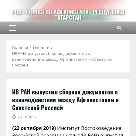
Перейти
к
РОО «ЕДИНСТВО АФГАНИСТАНА» РЕСПУБЛИКИ
ТАТАРСТАН
содержимому
Основное
меню
Главная
Новости
ИВ РАН выпустил сборник документов о
взаимодействии между Афганистаном и Советской
Россией
ИВ РАН выпустил сборник документов о
взаимодействии между Афганистаном и
Советской Россией
23.10.2019
(23 октября 2019)
Институт Востоковедения
Российской академии наук (ИВ РАН) выпустил