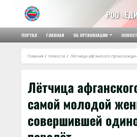
Перейти
к
РОО «ЕД
содержимому
ПОРТАЛ
ГЛАВНАЯ
ОБ ОРГАНИЗАЦИИ
НОВОС
Главная
Новости
Лётчица афганского происхожде
Лётчица афганског
самой молодой жен
совершившей один
перелёт