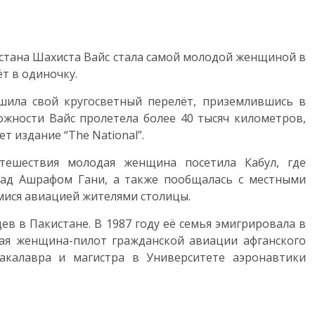
стана Шахиста Вайс стала самой молодой женщиной в
т в одиночку.
ршила свой кругосветный перелёт, приземлившись в
жности Вайс пролетела более 40 тысяч километров,
т издание “The National”.
тешествия молодая женщина посетила Кабул, где
мад Ашрафом Гани, а также пообщалась с местными
ися авиацией жителями столицы.
ев в Пакистане. В 1987 году её семья эмигрировала в
ая женщина-пилот гражданской авиации афганского
акалавра и магистра в Университете аэронавтики