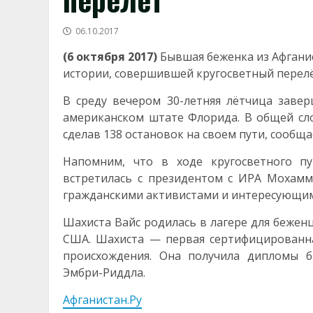
06.10.2017
(6 октября 2017)
Бывшая беженка из Афгани
истории, совершившей кругосветный перелё
В среду вечером 30-летняя лётчица заве
американском штате Флорида. В общей сло
сделав 138 остановок на своем пути, сообщае
Напомним, что в ходе кругосветного пу
встретилась с президентом с ИРА Мохам
гражданскими активистами и интересующим
Шахиста Вайс родилась в лагере для беженц
США. Шахиста — первая сертифицированн
происхождения. Она получила дипломы б
Эмбри-Риддла.
Афганистан.Ру