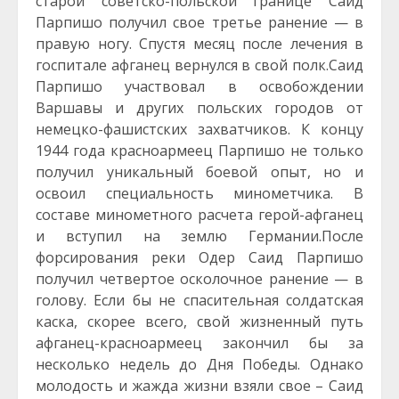
старой советско-польской границе Саид
Парпишо получил свое третье ранение — в
правую ногу. Спустя месяц после лечения в
госпитале афганец вернулся в свой полк.Саид
Парпишо участвовал в освобождении
Варшавы и других польских городов от
немецко-фашистских захватчиков. К концу
1944 года красноармеец Парпишо не только
получил уникальный боевой опыт, но и
освоил специальность минометчика. В
составе минометного расчета герой-афганец
и вступил на землю Германии.После
форсирования реки Одер Саид Парпишо
получил четвертое осколочное ранение — в
голову. Если бы не спасительная солдатская
каска, скорее всего, свой жизненный путь
афганец-красноармеец закончил бы за
несколько недель до Дня Победы. Однако
молодость и жажда жизни взяли свое – Саид