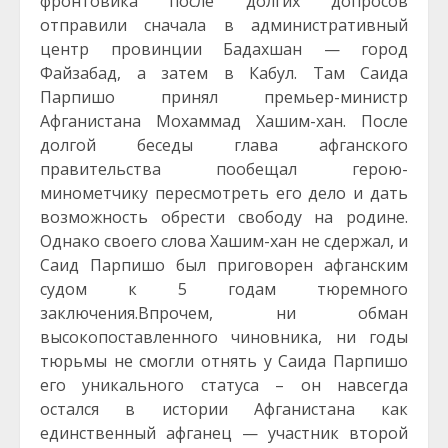
фронтовика после долгих допросов
отправили сначала в административный
центр провинции Бадахшан — город
Файзабад, а затем в Кабул. Там Саида
Парпишо принял премьер-министр
Афганистана Мохаммад Хашим-хан. После
долгой беседы глава афганского
правительства пообещал герою-
минометчику пересмотреть его дело и дать
возможность обрести свободу на родине.
Однако своего слова Хашим-хан не сдержал, и
Саид Парпишо был приговорен афганским
судом к 5 годам тюремного
заключения.Впрочем, ни обман
высокопоставленного чиновника, ни годы
тюрьмы не смогли отнять у Саида Парпишо
его уникального статуса – он навсегда
остался в истории Афганистана как
единственный афганец — участник второй