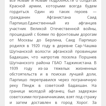
все новые и новые подробности о солдатах
Красной армии, которыми всегда будем
гордиться. Один из таких героев —
гражданин Афганистана Саид
Парпишо.
Единственный из афганцев
участник Великой Отечественной войны,
прошедший с боями по фронтовым дорогам
от Москвы до Берлина, Саид Парпишо
родился в 1920 году в деревне Сар-Чашма
Шугнанской волости афганской провинции
Бадахшан, что напротив поселка Поршнев
Шугнанского района ГБАО Таджикистана. В
1939 году из-за тяжелых жизненных
обстоятельств и в поисках лучшей доли,
Парпишо переправился через пограничную
реку Пяндж в советский Бадахшан. На
границе молодой афганец был задержан
советскими пограничниками, взят под стражу
и затем доставлен в город Хорог. За