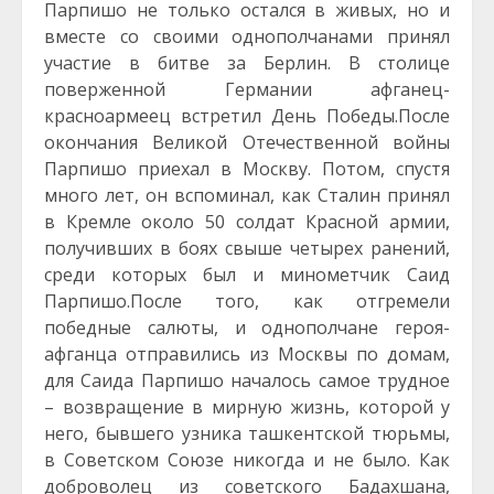
Парпишо не только остался в живых, но и
вместе со своими однополчанами принял
участие в битве за Берлин. В столице
поверженной Германии афганец-
красноармеец встретил День Победы.После
окончания Великой Отечественной войны
Парпишо приехал в Москву. Потом, спустя
много лет, он вспоминал, как Сталин принял
в Кремле около 50 солдат Красной армии,
получивших в боях свыше четырех ранений,
среди которых был и минометчик Саид
Парпишо.После того, как отгремели
победные салюты, и однополчане героя-
афганца отправились из Москвы по домам,
для Саида Парпишо началось самое трудное
– возвращение в мирную жизнь, которой у
него, бывшего узника ташкентской тюрьмы,
в Советском Союзе никогда и не было. Как
доброволец из советского Бадахшана,