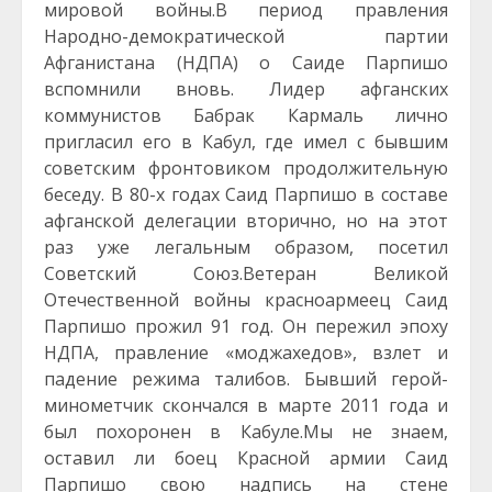
мировой войны.В период правления
Народно-демократической партии
Афганистана (НДПА) о Саиде Парпишо
вспомнили вновь. Лидер афганских
коммунистов Бабрак Кармаль лично
пригласил его в Кабул, где имел с бывшим
советским фронтовиком продолжительную
беседу. В 80-х годах Саид Парпишо в составе
афганской делегации вторично, но на этот
раз уже легальным образом, посетил
Советский Союз.Ветеран Великой
Отечественной войны красноармеец Саид
Парпишо прожил 91 год. Он пережил эпоху
НДПА, правление «моджахедов», взлет и
падение режима талибов. Бывший герой-
минометчик скончался в марте 2011 года и
был похоронен в Кабуле.Мы не знаем,
оставил ли боец Красной армии Саид
Парпишо свою надпись на стене