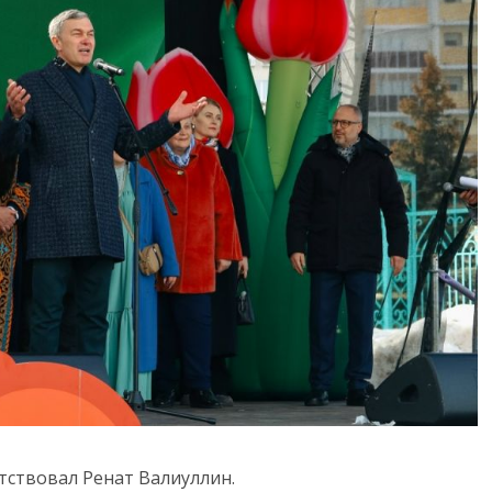
ствовал Ренат Валиуллин.