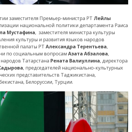
тии заместителя Премьер-министра РТ
Лейлы
ализации национальной политики департамента Раиса
ла Мустафина
, заместителя министра культуры
вления культуры и развития языков народов
ственной палаты РТ
Александра Терентьева
,
ани по социальным вопросам
Азата Абзалова
,
 народов Татарстана
Рената Валиуллина
, директора
Кадырова
, председателей национально-культурных
ческих представительств Таджикистана,
бекистана, Белоруссии, Турции.