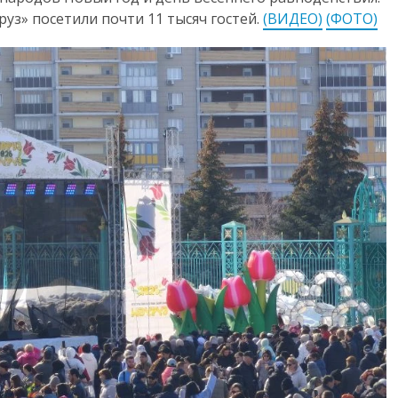
уз» посетили почти 11 тысяч гостей.
(ВИДЕО)
(ФОТО)