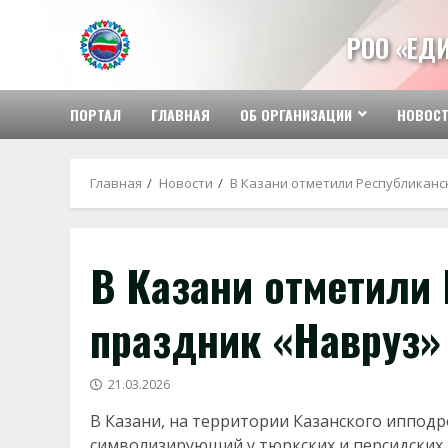
Перейти
к
РОО «ЕД
содержимому
ПОРТАЛ
ГЛАВНАЯ
ОБ ОРГАНИЗАЦИИ
НОВОС
Главная
Новости
В Казани отметили Республиканс
В Казани отметили
праздник «Навруз»
21.03.2026
В Казани, на территории Казанского иппод
символизирующий у тюркских и персидских 