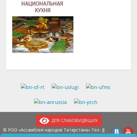
ДЛЯ СЛАБОВИДЯЩИХ
© РОО «Ассамблея народов Татарстана» Тел.:
8
(843) 237-97-99
E-mail:
an-tatarstan@yandex.ru